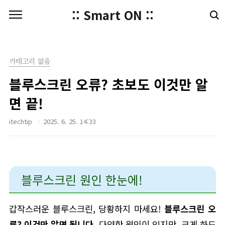
본문 바로가기
:: Smart ON ::
카테고리 없음
블루스크린 오류? 초보도 이것만 알
면 끝!
itechtip
2025. 6. 25. 14:33
블루스크린 원인 한눈에!
갑작스러운 블루스크린, 당황하지 마세요!
블루스크린 오
류? 이것만 알면 됩니다.
다양한 원인이 있지만, 크게 하드