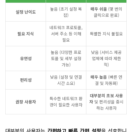
높음 (초기 설정 복
매우 쉬움
(몇 번의
설정 난이도
잡)
클릭으로 완료)
네트워크 프로토콜,
필요 지식
서버 주소 등 이해
특별한 지식 불필요
필요
높음 (다양한 프로
낮음 (서비스 제공
유연성
토콜 및 세부 설정
업체에 따라 제한
가능)
적)
낮음 (설정 및 연결
매우 높음
(빠른 연
편리성
시간 소요)
결 및 자동화)
대부분의 초보 사용
특수한 네트워크 환
권장 사용자
자
및 편리성을 중시
경이 필요한 사용자
하는 사용자
대부분의 사용자는
간편하고 빠른 간편 설정
을 선호합니