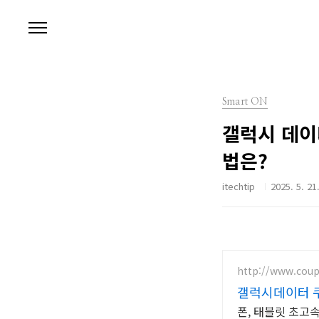
본문 바로가기
Smart ON
갤럭시 데이
법은?
itechtip
2025. 5. 21
http://www.cou
갤럭시데이터 쿠
폰, 태블릿 초고